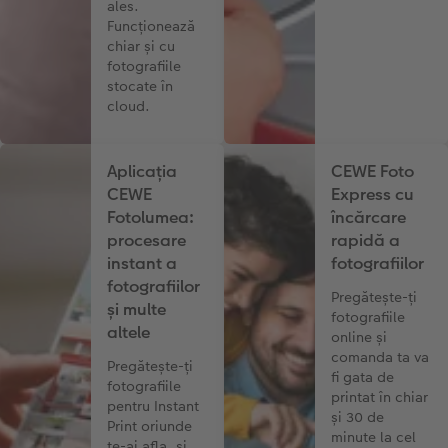
ales.
Funcționează
chiar și cu
fotografiile
stocate în
cloud.
Aplicația
CEWE Foto
CEWE
Express cu
Fotolumea:
încărcare
procesare
rapidă a
instant a
fotografiilor
fotografiilor
Pregătește-ți
și multe
fotografiile
altele
online și
comanda ta va
Pregătește-ți
fi gata de
fotografiile
printat în chiar
pentru Instant
și 30 de
Print oriunde
minute la cel
te-ai afla, și