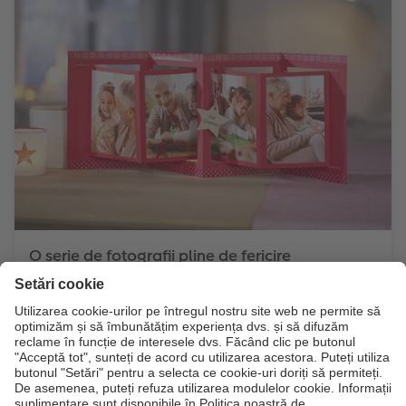
O serie de fotografii pline de fericire
Decorațiuni creative din amintirile voastre dragi: creați
împreună cu copiii o galerie foto pentru bunici din
fotografii instant CEWE.