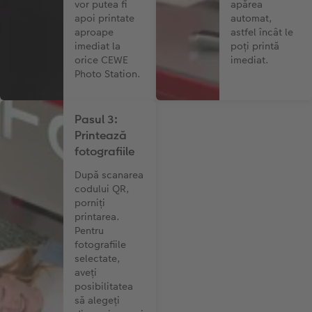
vor putea fi
apărea
apoi printate
automat,
aproape
astfel încât le
imediat la
poți printă
orice CEWE
imediat.
Photo Station.
Pasul 3:
Printează
fotografiile
După scanarea
codului QR,
porniți
printarea.
Pentru
fotografiile
selectate,
aveți
posibilitatea
să alegeți