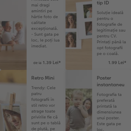
tip ID
mai dragi
amintiri pe
Soluție ideală
hârtie foto de
pentru o
calitate
fotografie de
excepțională.
legitimație sau
- Sunt gata pe
pentru CV.
loc, le poți lua
Printați până la
imediat.
opt fotografii
pe o coală.
1.39 Lei
*
1.99 Lei
*
de la
Retro Mini
Poster
instantaneu
Trendy: Cele
patru
Fotografia ta
fotografii în
preferată
stil retro vor
printată la
atrage toate
dimensiunea
privirile fie că
unui poster.
sunt pe o tablă
Este gata pe
de plută, pe
loc.