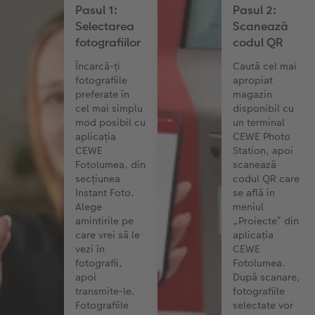
Pasul 1:
Pasul 2:
Selectarea
Scanează
Colaje foto
Instant Foto
fotografiilor
codul QR
Sticker instant
Bandă foto
Încarcă-ți
Caută cel mai
fotografiile
apropiat
preferate în
magazin
Fotografii retro XXL
cel mai simplu
disponibil cu
mod posibil cu
un terminal
aplicația
CEWE Photo
CEWE
Station, apoi
Fotolumea, din
scanează
secțiunea
codul QR care
Instant Foto.
se află în
Alege
meniul
amintirile pe
„Proiecte” din
care vrei să le
aplicația
vezi în
CEWE
fotografii,
Fotolumea.
apoi
După scanare,
transmite-le.
fotografiile
Fotografiile
selectate vor