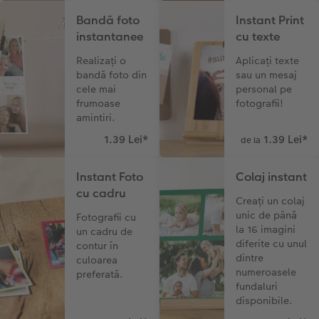
Bandă foto
Instant Print
instantanee
cu texte
Realizați o
Aplicați texte
bandă foto din
sau un mesaj
cele mai
personal pe
frumoase
fotografii!
amintiri.
1.39 Lei
*
1.39 Lei
*
de la
Instant Foto
Colaj instant
cu cadru
Creați un colaj
unic de până
Fotografii cu
la 16 imagini
un cadru de
diferite cu unul
contur în
dintre
culoarea
numeroasele
preferată.
fundaluri
disponibile.