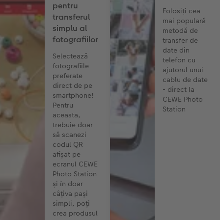
pentru
Folosiți cea
transferul
mai populară
simplu al
metodă de
fotografiilor
transfer de
date din
Selectează
telefon cu
fotografiile
ajutorul unui
preferate
cablu de date
direct de pe
- direct la
smartphone!
CEWE Photo
Pentru
Station
aceasta,
trebuie doar
să scanezi
codul QR
afișat pe
ecranul CEWE
Photo Station
și în doar
câțiva pași
simpli, poți
crea produsul