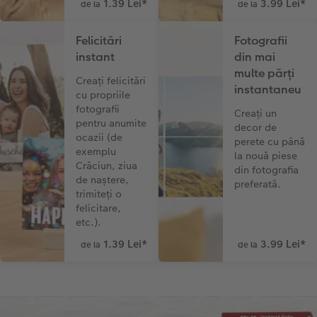
1.39 Lei
*
3.99 Lei
*
de la
de la
Felicitări
Fotografii
instant
din mai
multe părți
Creați felicitări
instantaneu
cu propriile
fotografii
Creați un
pentru anumite
decor de
ocazii (de
perete cu până
exemplu
la nouă piese
Crăciun, ziua
din fotografia
de naștere,
preferată.
trimiteți o
felicitare,
etc.).
1.39 Lei
*
3.99 Lei
*
de la
de la