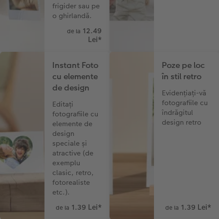
frigider sau pe
o ghirlandă.
12.49
de la
Lei
*
Instant Foto
Poze pe loc
cu elemente
în stil retro
de design
Evidențiați-vă
fotografiile cu
Editați
îndrăgitul
fotografiile cu
design retro
elemente de
design
speciale și
atractive (de
exemplu
clasic, retro,
fotorealiste
etc.).
1.39 Lei
*
1.39 Lei
*
de la
de la