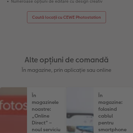
Numeroase opțiuni de editare cu design creativ
Caută locații cu CEWE Photostation
Alte opțiuni de comandă
În magazine, prin aplicație sau online
În
În
magazinele
magazine:
noastre:
folosind
„Online
cablul
Direct” –
pentru
noul serviciu
smartphone