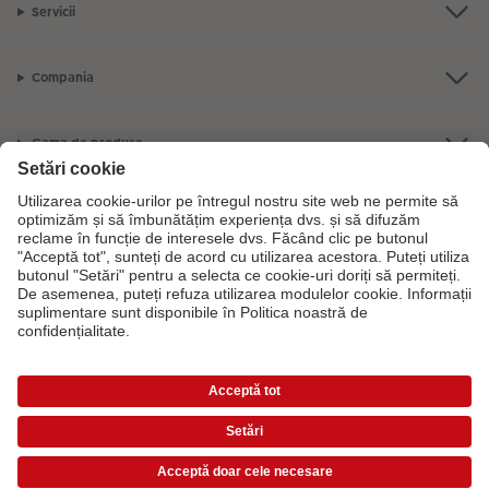
Servicii
Compania
Gama de produse
CEWE Fotolumea
Dacă aveți întrebări despre serviciile noastre sau comanda dvs., vă rugăm
să ne contactati telefonic:
0316 300 693
De luni până duminică: 09:00 -
17:30
Prețurile sunt prețuri de consum recomandate și includ TVA. Prețurile nu includ taxa