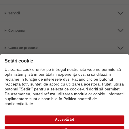
Servicii
Compania
Gama de produse
CEWE Fotolumea
Dacă aveți întrebări despre serviciile noastre sau comanda dvs., vă rugăm
să ne contactati telefonic:
0316 300 693
De luni până duminică: 09:00 -
17:30