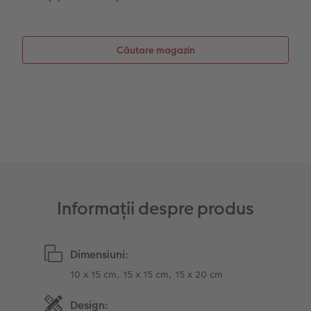
Colaje foto
Instant Foto
Căutare magazin
Sticker instant
Bandă foto
Fotografii retro XXL
Informații despre produs
Dimensiuni:
10 x 15 cm, 15 x 15 cm, 15 x 20 cm
Design: