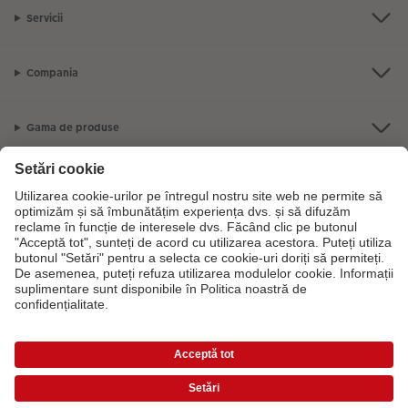
Servicii
Compania
Gama de produse
CEWE Fotolumea
Dacă aveți întrebări despre serviciile noastre sau comanda dvs., vă rugăm
să ne contactati telefonic:
0316 300 693
De luni până duminică: 09:00 -
17:30