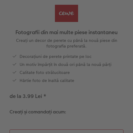
Exemplele clienților
Nature Prints
Fotografie Aludibond
Felicitări
Povești CEWE
Cum funcționează
Dimensiunea imaginii
Galerie foto
Lumea animalelor de companie
Idei cadouri unice
 CEWE
Fotografii din mai multe piese instantaneu
CEWE FOTOCARTE Kids
Poster Premium
Fotografie pe Forex
Rechizite școlare și de birou
Idei de cadouri pentru cei dragi
Creați un decor de perete cu până la nouă piese din
fotografia preferată.
CEWE FOTOCARTE Art Collection
Art Prints
Panou de întâmpinare nuntă
Cutii de cadou
Interviuri
Decorațiuni de perete printate pe loc
Un motiv împărțit în două ori până la nouă părți
Fotografii standard
Baghete pentru poster
Textile
Călătorie
Calitate foto strălucitoare
Hârtie foto de înaltă calitate
Cutii cu fotografii
Hexxas
Art Prints
Nuntă
de la 3.99 Lei
*
Set fotografii
Fotografie pe lemn
Calendare foto
Absolvire
Creați și comandați acum:
Fotosticker
Decorațiuni de perete din mai multe părți
CEWE FOTOCARTE Kids
Colaje foto
Instant Foto