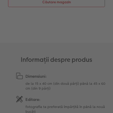
Căutare magazin
Sticker instant
Bandă foto
Fotografii retro XXL
Informații despre produs
Dimensiuni:
de la 15 x 40 cm (din două părți) până la 45 x 60
cm (din 9 părți)
Editare:
fotografia ta preferată împărțită în până la nouă
bucăți