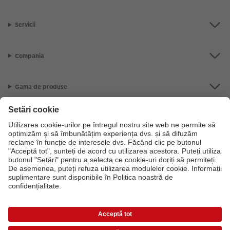
Fotografii retro XXL
Servicii
Compania
Gama de produse
CEWE Fotolumea
Dacă aveți întrebări despre serviciile noastre sau comanda dvs., vă rugăm
să ne contactati telefonic:
0316 300 693
De luni până duminică: 09:00 -
17:30