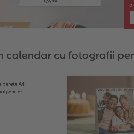
al
un calendar cu fotografii pe
 perete A4
mai popular