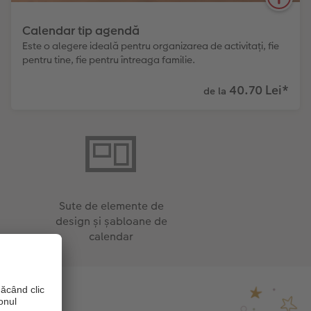
Calendar tip agendă
Este o alegere ideală pentru organizarea de activitați, fie
pentru tine, fie pentru întreaga familie.
40.70 Lei
*
de la
11
Numărul de
Îl poți agăța,
Luna de început
modele diferite
configura sau lua
poate fi selectată
cu tine oriunde
Practic și întotdeauna bun de utilizat. Găsiți cel mai
Sute de elemente de
potrivit format pentru planificarea activităților
design și șabloane de
dumneavoastră. De asemenea, există mult spațiu
calendar
pentru notițe.
Aflați mai multe!