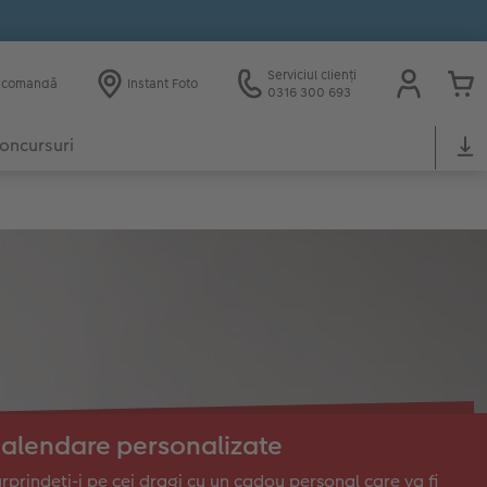
Serviciul clienți
e comandă
Instant Foto
0316 300 693
oncursuri
alendare personalizate
rprindeți-i pe cei dragi cu un cadou personal care va fi