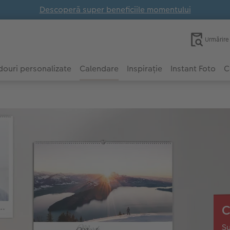
Descoperă super beneficiile momentului
Urmărir
ouri personalizate
Calendare
Inspirație
Instant Foto
C
C
Su