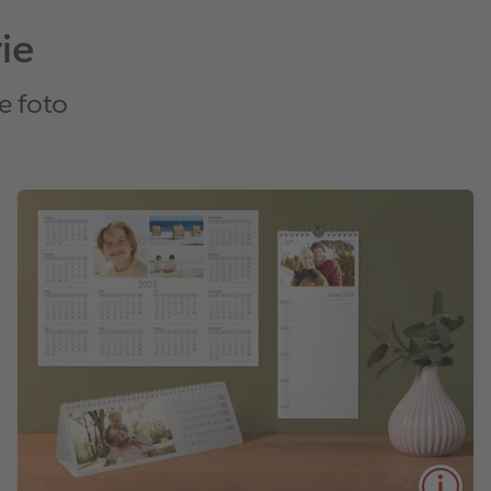
ie
e foto