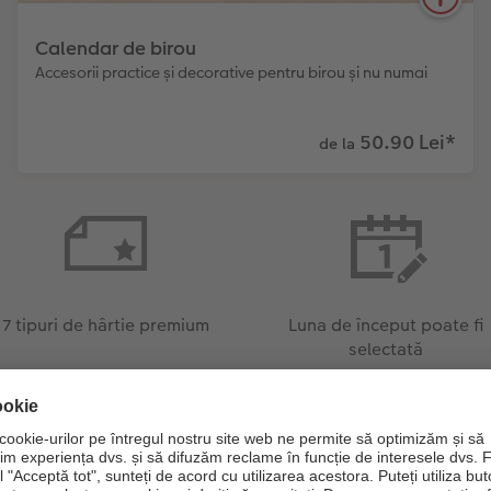
Calendar de birou
Accesorii practice și decorative pentru birou și nu numai
50.90 Lei
*
de la
3
diferite tipuri
Numeroase tipuri
puteți alege luna
de șabloane și
de începere
design
Cele mai frumoase și dragi amintiri pe biroul
7 tipuri de hârtie premium
Luna de început poate fi
dumneavoastră: Calendarul nostru de birou
selectată
personalizat, disponibil în trei variante, cu propriile
fotografii care vă vor încanta atunci când vă
planificați evenimentele.
Aflați mai multe!