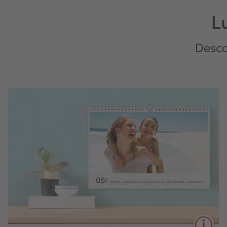
L
Desco