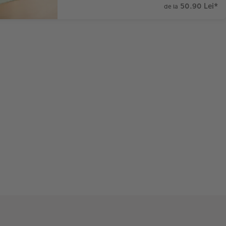
50.90 Lei
*
de la