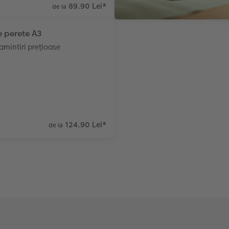
89.90 Lei
*
de la
 perete A3
amintiri prețioase
124.90 Lei
*
de la