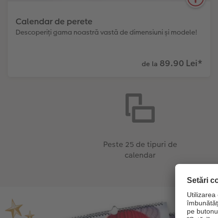
Calendar de perete
Descoperiți gama noastră vastă de dimensiuni și modele!
89.90 Lei
*
de la
12
Numărul de
Portret și format
Luna de început
modele diferite
panoramic
poate fi selectată
Atât decorativ cât și practic. Combinați în mod
creativ propriile fotografii cu diferite calendare și
Peste 25 de tipuri de
aspecte de planificare.
calendar
Aflați mai multe!