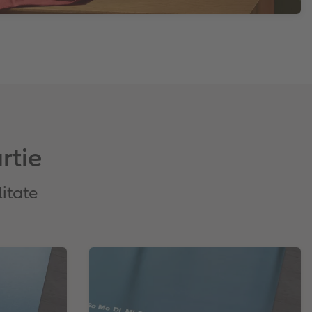
rtie
litate