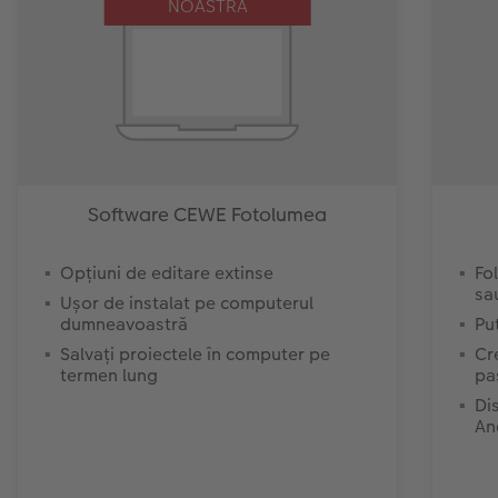
NOASTRĂ
Software CEWE Fotolumea
Opțiuni de editare extinse
Fol
sa
Ușor de instalat pe computerul
dumneavoastră
Pu
Salvați proiectele în computer pe
Cr
termen lung
pa
Di
An