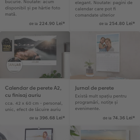
bucurie. Noutate: acum
elegant. Noutate: pagini de
disponibil și pe hârtie foto
calendar care pot fi
mată.
comandate ulterior
224.90 Lei
*
254.80 Lei
*
de la
de la
Calendar de perete A2,
Jurnal de perete
cu finisaj auriu
Există mult spațiu pentru
programări, notițe și
cca. 42 x 60 cm - personal,
evenimente.
unic, efect de lăcuire auriu
396.68 Lei
*
74.36 Lei
*
de la
de la