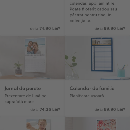
calendar, apoi amintire.
Poate fi oferit cadou sau
păstrat pentru tine, în
colecția ta.
74.90 Lei
*
99.90 Lei
*
de la
de la
Jurnal de perete
Calendar de familie
Prezentare de lună pe
Planificare ușoară
suprafață mare
74.36 Lei
*
89.90 Lei
*
de la
de la