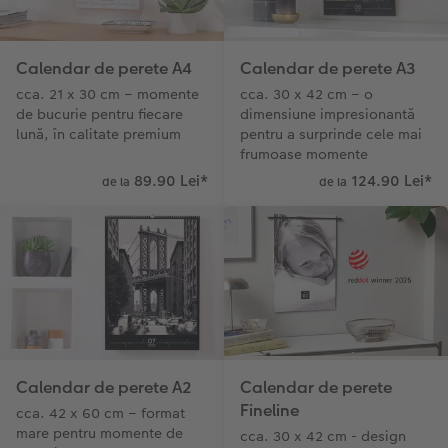
Sticker instant
Bandă foto
Calendar de perete A4
Calendar de perete A3
Fotografii retro XXL
cca. 21 x 30 cm – momente
cca. 30 x 42 cm – o
de bucurie pentru fiecare
dimensiune impresionantă
lună, în calitate premium
pentru a surprinde cele mai
frumoase momente
89.90 Lei
*
124.90 Lei
*
de la
de la
Calendar de perete A2
Calendar de perete
Fineline
cca. 42 x 60 cm – format
mare pentru momente de
cca. 30 x 42 cm - design