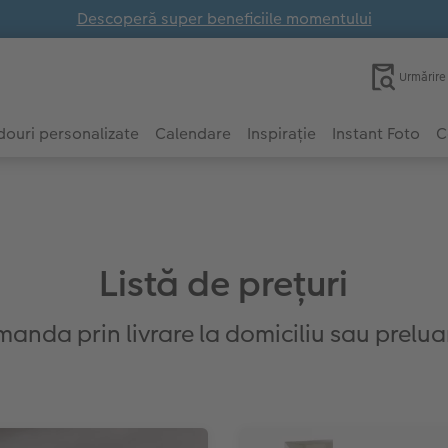
Descoperă super beneficiile momentului
Urmărir
ouri personalizate
Calendare
Inspirație
Instant Foto
C
Listă de preţuri
omanda prin livrare la domiciliu sau prelu