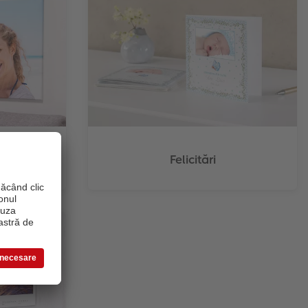
rete
Felicitări