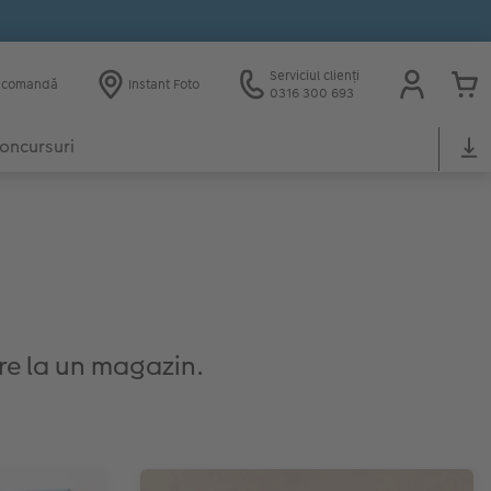
Serviciul clienți
e comandă
Instant Foto
0316 300 693
oncursuri
are la un magazin.