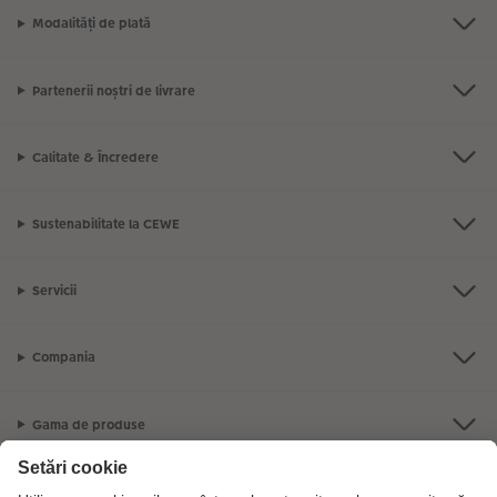
Modalități de plată
Partenerii noștri de livrare
Calitate & Încredere
Sustenabilitate la CEWE
Servicii
Compania
Gama de produse
CEWE Fotolumea