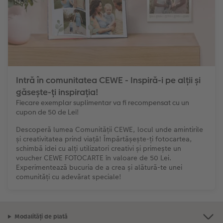
Nature Prints
Fotografie Aludibond
Felicitări
Povești CEWE
Exemplele clienților
Cum funcționează
Dimensiunea imaginii
Galerie foto
Lumea animalelor de companie
Idei cadouri unice
 CEWE
CEWE FOTOCARTE Kids
Poster Premium
Fotografie pe Forex
Rechizite școlare și de birou
Idei de cadouri pentru cei dragi
Intră în comunitatea CEWE - Inspiră-i pe alții și
găsește-ți inspirația!
CEWE FOTOCARTE Art Collection
Art Prints
Panou de întâmpinare nuntă
Cutii de cadou
Interviuri
Fiecare exemplar suplimentar va fi recompensat cu un
cupon de 50 de Lei!
Fotografii standard
Baghete pentru poster
Textile
Călătorie
Descoperă lumea Comunității CEWE, locul unde amintirile
și creativitatea prind viață! Împărtășește-ți fotocartea,
Cutii cu fotografii
Hexxas
Art Prints
Nuntă
schimbă idei cu alți utilizatori creativi și primește un
voucher CEWE FOTOCARTE în valoare de 50 Lei.
Set fotografii
Fotografie pe lemn
Calendare foto
Absolvire
Experimentează bucuria de a crea și alătură-te unei
comunități cu adevărat speciale!
Fotosticker
Decorațiuni de perete din mai multe părți
CEWE FOTOCARTE Kids
Instant Foto
Colaje foto
Modalități de plată