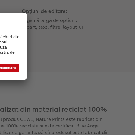
Opțiuni de editare:
O gamă largă de opțiuni:
clipart, text, filtre, layout-uri
alizat din material reciclat 100%
l produs CEWE, Nature Prints este fabricat din
ie 100% reciclată și este certificat Blue Angel.
tificarea garantează că produsul este fabricat din