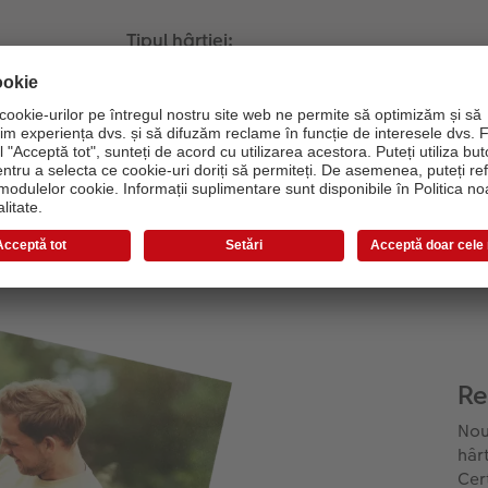
Tipul hârtiei:
Hârtie reciclată certificată Blue
Angel 300g/m²
Efect mat
Imprimare digitală pe bază de
apă
Re
Nou
hârt
Cer