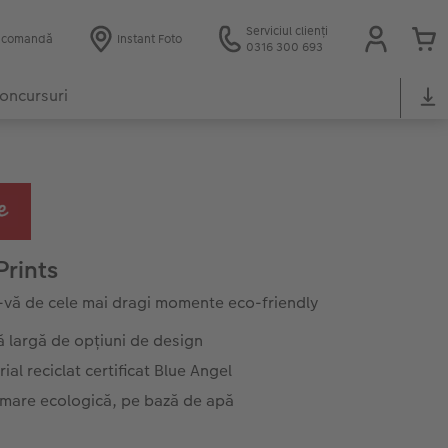
Serviciul clienți
e comandă
Instant Foto
0316 300 693
oncursuri
Prints
-vă de cele mai dragi momente eco-friendly
 largă de opțiuni de design
ial reciclat certificat Blue Angel
imare ecologică, pe bază de apă