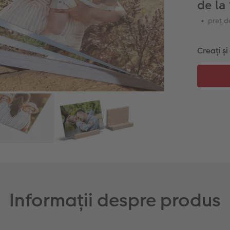
de la
preț d
Creați ș
Informații despre produs