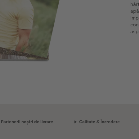
hâr
apă 
Imp
con
aspe
Partenerii noștri de livrare
Calitate & Încredere