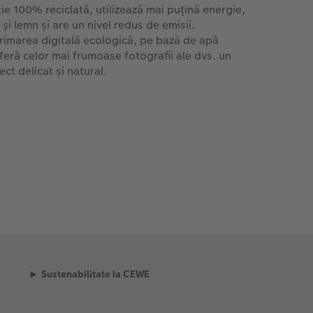
tie 100% reciclată, utilizează mai puțină energie,
și lemn și are un nivel redus de emisii.
rimarea digitală ecologică, pe bază de apă
feră celor mai frumoase fotografii ale dvs. un
ct delicat și natural.
Sustenabilitate la CEWE