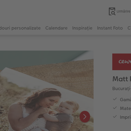
Urmărir
ouri personalizate
Calendare
Inspirație
Instant Foto
C
Matt 
Bucurați
Gamă
Mater
Impr