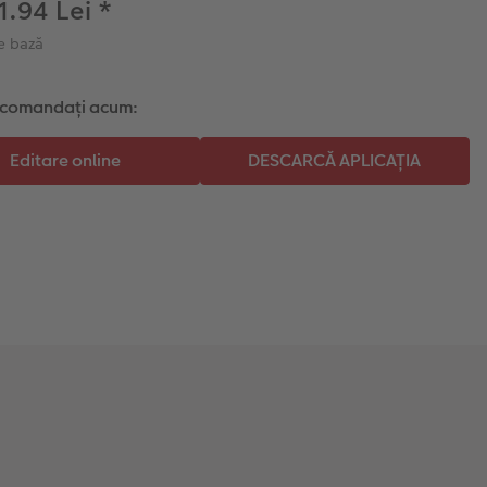
 1.94 Lei
*
e bază
i comandați acum: