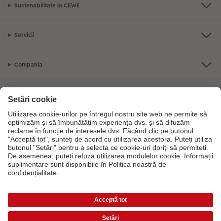
Sustenabilitate la CEWE
Servicii
Compania
Gama de produse
CEWE Fotolumea
Dacă aveți întrebări despre serviciile noastre sau comanda dvs., vă rugăm
să ne contactati telefonic:
0316 300 693
De luni până duminică: 09:00 -
17:30