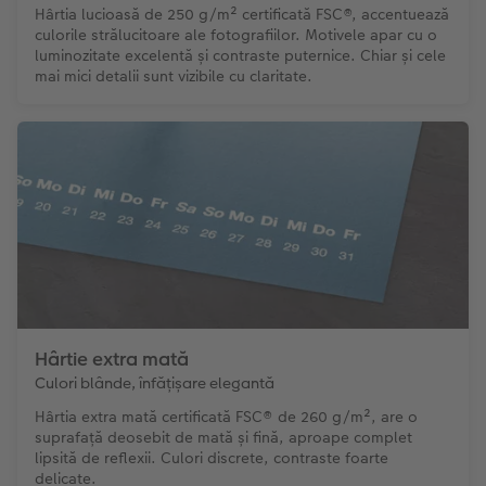
Hârtia lucioasă de 250 g/m² certificată FSC®, accentuează
culorile strălucitoare ale fotografiilor. Motivele apar cu o
luminozitate excelentă și contraste puternice. Chiar și cele
mai mici detalii sunt vizibile cu claritate.
Hârtie extra mată
Culori blânde, înfățișare elegantă
Hârtia extra mată certificată FSC® de 260 g/m², are o
suprafață deosebit de mată și fină, aproape complet
lipsită de reflexii. Culori discrete, contraste foarte
delicate.