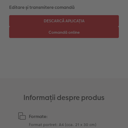
Editare și transmitere comandă
Instant Foto
Colaje foto
Sticker instant
Bandă foto
Fotografii retro XXL
Informații despre produs
Formate:
Format portret: A4 (cca. 21 x 30 cm)