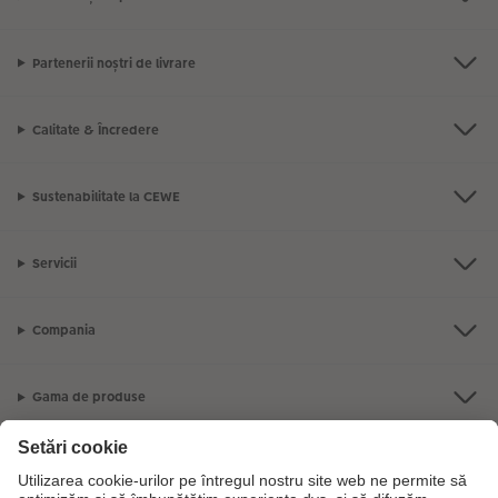
Partenerii noștri de livrare
Calitate & Încredere
Sustenabilitate la CEWE
Servicii
Compania
Gama de produse
CEWE Fotolumea