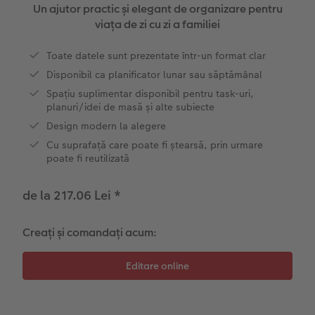
Exemplele clienților
Nature Prints
Fotografie Aludibond
Felicitări
Povești CEWE
Un ajutor practic și elegant de organizare pentru
viața de zi cu zi a familiei
Cum funcționează
Dimensiunea imaginii
Galerie foto
Lumea animalelor de companie
Idei cadouri unice
 CEWE
Toate datele sunt prezentate într-un format clar
CEWE FOTOCARTE Kids
Poster Premium
Fotografie pe Forex
Rechizite școlare și de birou
Idei de cadouri pentru cei dragi
Disponibil ca planificator lunar sau săptămânal
Spațiu suplimentar disponibil pentru task-uri,
CEWE FOTOCARTE Art Collection
Art Prints
Panou de întâmpinare nuntă
Cutii de cadou
Interviuri
planuri/idei de masă și alte subiecte
Design modern la alegere
Fotografii standard
Baghete pentru poster
Textile
Călătorie
Cu suprafață care poate fi ștearsă, prin urmare
poate fi reutilizată
Cutii cu fotografii
Hexxas
Art Prints
Nuntă
de la 217.06 Lei
*
Set fotografii
Fotografie pe lemn
Calendare foto
Absolvire
Creați și comandați acum:
Fotosticker
Decorațiuni de perete din mai multe părți
CEWE FOTOCARTE Kids
Instant Foto
Colaje foto
Sticker instant
Bandă foto