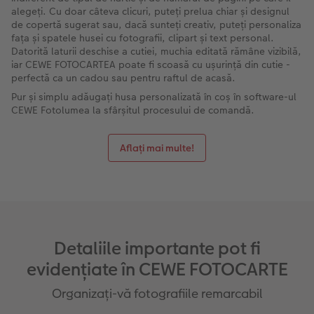
alegeți. Cu doar câteva clicuri, puteți prelua chiar și designul
de copertă sugerat sau, dacă sunteți creativ, puteți personaliza
fața și spatele husei cu fotografii, clipart și text personal.
Datorită laturii deschise a cutiei, muchia editată rămâne vizibilă,
iar CEWE FOTOCARTEA poate fi scoasă cu ușurință din cutie -
perfectă ca un cadou sau pentru raftul de acasă.
Pur și simplu adăugați husa personalizată în coș în software-ul
CEWE Fotolumea la sfârșitul procesului de comandă.
Aflați mai multe!
Detaliile importante pot fi
evidențiate în CEWE FOTOCARTE
Organizați-vă fotografiile remarcabil