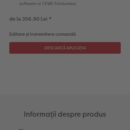
software-ul CEWE Fotolumea)
Instant Foto
Colaje foto
de la 356.90 Lei
*
Sticker instant
Bandă foto
Editare și transmitere comandă
Fotografii retro XXL
Informații despre produs