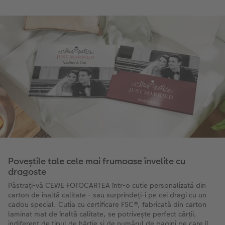
Poveștile tale cele mai frumoase învelite cu
dragoste
Păstrați-vă CEWE FOTOCARTEA într-o cutie personalizată din
carton de înaltă calitate - sau surprindeți-i pe cei dragi cu un
cadou special. Cutia cu certificare FSC®, fabricată din carton
laminat mat de înaltă calitate, se potrivește perfect cărții,
indiferent de tipul de hârtie și de numărul de pagini pe care îl