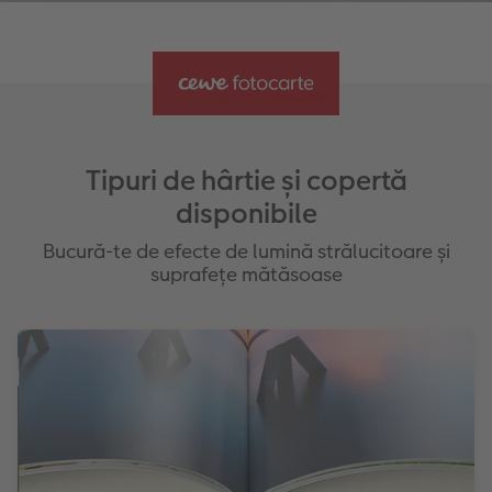
Disponibilă în două culori: negru, maro
Culori: gri mat, alb mat și albastru mat
Editabilă cu până la 130 de pagini
Lac cu efect: rose gold, auriu sau argintiu
Tipuri de hârtie și copertă
disponibile
Bucură-te de efecte de lumină strălucitoare și
suprafețe mătăsoase