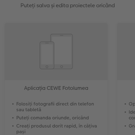
Puteți salva și edita proiectele oricând
Aplicația CEWE Fotolumea
Folosiți fotografii direct din telefon
Op
sau tabletă
Id
Puteți comanda oriunde, oricând
co
Creați produsul dorit rapid, în câțiva
Gr
pași