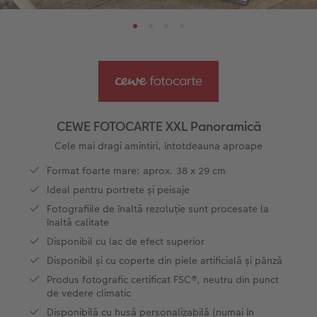
Pas cu Pas editare fotocarte anuar
Fotografii mari pe hârtie foto
Poster cu hartă
Foto magneți
Sfaturi fotografiere
Șabloane pentru fotocarte
Little Prints
Fotografie pe sticlă acrilică
Decorațiuni
Noutăți
Exemplele clienților
Nature Prints
Fotografie Aludibond
Felicitări
Povești CEWE
Cum funcționează
Dimensiunea imaginii
Galerie foto
Lumea animalelor de companie
Idei cadouri unice
 CEWE
CEWE FOTOCARTE XXL Panoramică
CEWE FOTOCARTE Kids
Poster Premium
Fotografie pe Forex
Rechizite școlare și de birou
Idei de cadouri pentru cei dragi
Cele mai dragi amintiri, întotdeauna aproape
Format foarte mare: aprox. 38 x 29 cm
CEWE FOTOCARTE Art Collection
Art Prints
Panou de întâmpinare nuntă
Cutii de cadou
Interviuri
Ideal pentru portrete și peisaje
Fotografiile de înaltă rezoluție sunt procesate la
Fotografii standard
Baghete pentru poster
Textile
Călătorie
înaltă calitate
Disponibil cu lac de efect superior
Cutii cu fotografii
Hexxas
Art Prints
Nuntă
Disponibil și cu coperte din piele artificială și pânză
Produs fotografic certificat FSC®, neutru din punct
Set fotografii
Fotografie pe lemn
Calendare foto
Absolvire
de vedere climatic
Disponibilă cu husă personalizabilă (numai în
Fotosticker
Decorațiuni de perete din mai multe părți
CEWE FOTOCARTE Kids