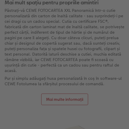
Mai mult spațiu pentru propriile amintiri
Păstrați-vă CEWE FOTOCARTEA XXL Panoramică într-o cutie
personalizată din carton de înaltă calitate - sau surprindeți-i pe
cei dragi cu un cadou special. Cutia cu certificare FSC®,
fabricată din carton laminat mat de înaltă calitate, se potrivește
perfect cărții, indiferent de tipul de hârtie și de numărul de
pagini pe care îl alegeți. Cu doar câteva clicuri, puteți prelua
chiar și designul de copertă sugerat sau, dacă sunteți creativ,
puteți personaliza fața și spatele husei cu fotografii, clipart și
text personal. Datorită laturii deschise a cutiei, muchia editată
rămâne vizibilă, iar CEWE FOTOCARTEA poate fi scoasă cu
ușurință din cutie - perfectă ca un cadou sau pentru raftul de
acasă.
Pur și simplu adăugați husa personalizată în coș în software-ul
CEWE Fotolumea la sfârșitul procesului de comandă.
Mai multe informații