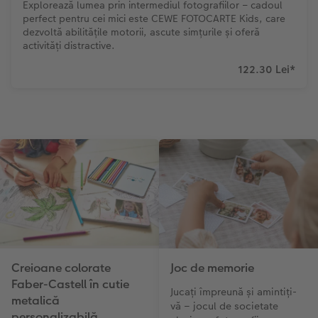
Explorează lumea prin intermediul fotografiilor – cadoul
perfect pentru cei mici este CEWE FOTOCARTE Kids, care
dezvoltă abilitățile motorii, ascute simțurile și oferă
activități distractive.
122.30 Lei
*
Creioane colorate
Joc de memorie
Faber-Castell în cutie
Jucați împreună și amintiți-
metalică
vă – jocul de societate
personalizabilă