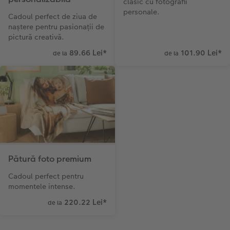
clasic cu fotografii
personale.
Cadoul perfect de ziua de
naștere pentru pasionații de
pictură creativă.
89.66 Lei
*
101.90 Lei
*
de la
de la
Pătură foto premium
Cadoul perfect pentru
momentele intense.
220.22 Lei
*
de la