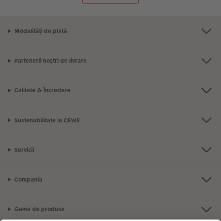
Modalități de plată
Partenerii noștri de livrare
Calitate & Încredere
Sustenabilitate la CEWE
Servicii
Compania
Gama de produse