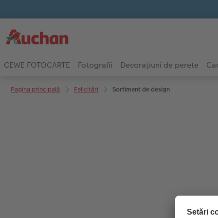
CEWE FOTOCARTE
Fotografii
Decorațiuni de perete
Cad
Pagina principală
Felicitări
Sortiment de design