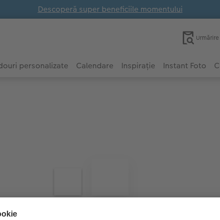
Descoperă super beneficiile momentului
Urmărir
ouri personalizate
Calendare
Inspirație
Instant Foto
C