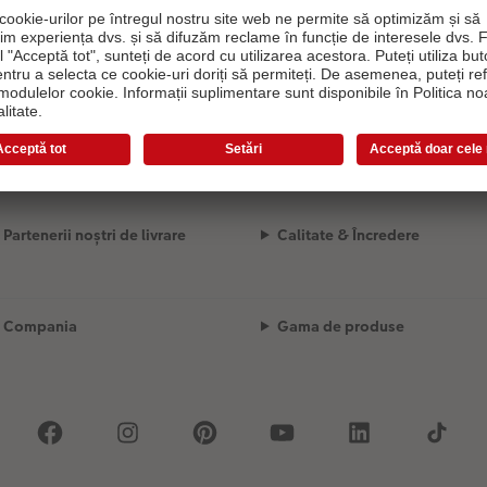
Încărcare opțiuni de design...
Partenerii noștri de livrare
Calitate & Încredere
Compania
Gama de produse