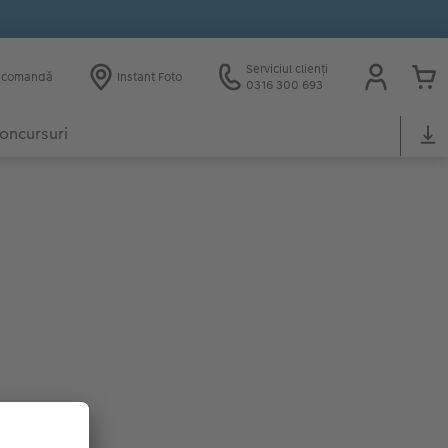
Serviciul clienți
e comandă
Instant Foto
0316 300 693
oncursuri