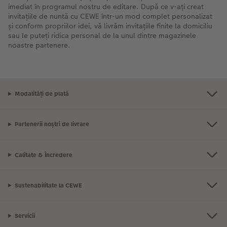
imediat în programul nostru de editare. După ce v-ați creat
invitațiile de nuntă cu CEWE într-un mod complet personalizat
și conform propriilor idei, vă livrăm invitațiile finite la domiciliu
sau le puteți ridica personal de la unul dintre magazinele
noastre partenere.
Modalități de plată
Partenerii noștri de livrare
Calitate & Încredere
Sustenabilitate la CEWE
Servicii