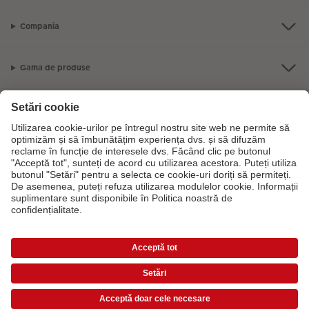
Compania
Gama de produse
CEWE Fotolumea
Dacă aveți întrebări despre serviciile noastre sau comanda dvs., vă rugăm
să ne contactati telefonic:
0316 300 693
De luni până duminică: 09:00 -
17:30
Prețurile sunt prețuri de consum recomandate și includ TVA. Prețurile nu includ taxa