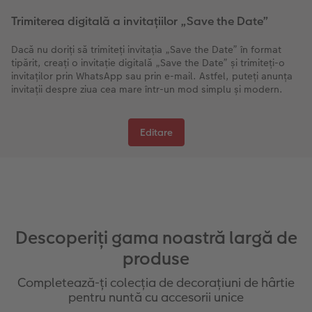
Trimiterea digitală a invitațiilor „Save the Date”
Dacă nu doriți să trimiteți invitația „Save the Date” în format
tipărit, creați o invitație digitală „Save the Date” și trimiteți-o
invitaților prin WhatsApp sau prin e-mail. Astfel, puteți anunța
invitații despre ziua cea mare într-un mod simplu și modern.
Editare
Descoperiți gama noastră largă de
produse
Completează-ți colecția de decorațiuni de hârtie
pentru nuntă cu accesorii unice