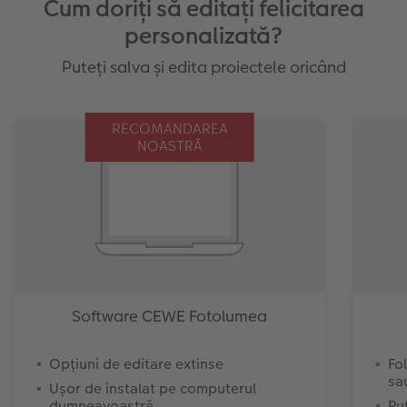
Cum doriți să editați felicitarea
personalizată?
Puteți salva și edita proiectele oricând
RECOMANDAREA
NOASTRĂ
Software CEWE Fotolumea
Opțiuni de editare extinse
Fol
sa
Ușor de instalat pe computerul
dumneavoastră
Pu