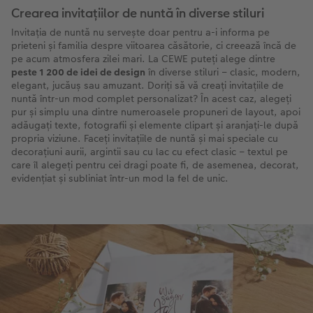
Crearea invitațiilor de nuntă în diverse stiluri
Invitația de nuntă nu servește doar pentru a-i informa pe
prieteni și familia despre viitoarea căsătorie, ci creează încă de
pe acum atmosfera zilei mari. La CEWE puteți alege dintre
peste 1 200 de idei de design
în diverse stiluri – clasic, modern,
elegant, jucăuș sau amuzant. Doriți să vă creați invitațiile de
nuntă într-un mod complet personalizat? În acest caz, alegeți
pur și simplu una dintre numeroasele propuneri de layout, apoi
adăugați texte, fotografii și elemente clipart și aranjați-le după
propria viziune. Faceți invitațiile de nuntă și mai speciale cu
decorațiuni aurii, argintii sau cu lac cu efect clasic – textul pe
care îl alegeți pentru cei dragi poate fi, de asemenea, decorat,
evidențiat și subliniat într-un mod la fel de unic.