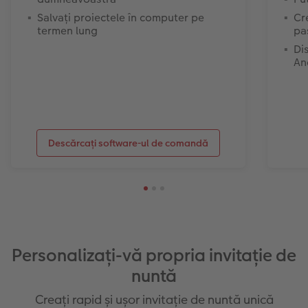
Salvați proiectele în computer pe
Cr
termen lung
pa
Di
An
Descărcați software-ul de comandă
Personalizaţi-vă propria invitație de
nuntă
Creați rapid și ușor invitație de nuntă unică