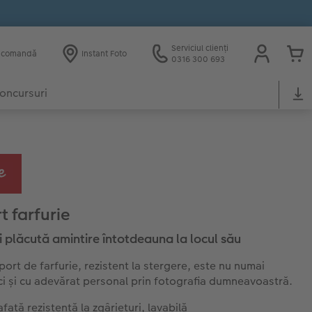
Serviciul clienți
e comandă
Instant Foto
0316 300 693
oncursuri
t farfurie
 plăcută amintire întotdeauna la locul său
port de farfurie, rezistent la stergere, este nu numai
 ci și cu adevărat personal prin fotografia dumneavoastră.
față rezistentă la zgârieturi, lavabilă