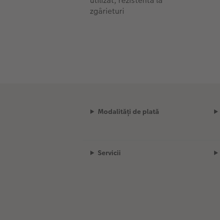
utilizat, rezistentă la
zgârieturi
Modalități de plată
Servicii