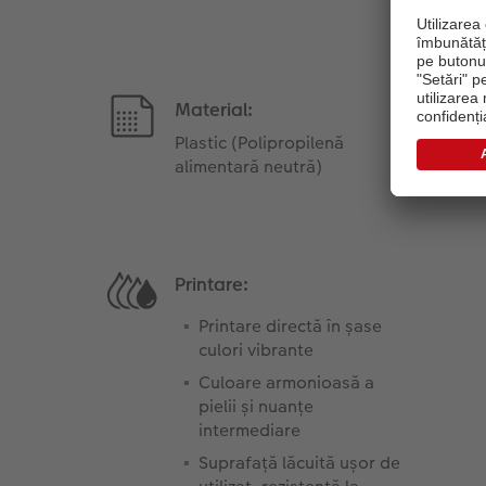
Material:
Plastic (Polipropilenă
alimentară neutră)
Printare:
Printare directă în șase
culori vibrante
Culoare armonioasă a
pielii și nuanțe
intermediare
Suprafață lăcuită ușor de