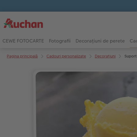
CEWE FOTOCARTE
Fotografii
Decorațiuni de perete
Cad
Pagina principală
Cadouri personalizate
Decorațiuni
Suport 