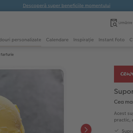
Descoperă super beneficiile momentului
Urmărir
ouri personalizate
Calendare
Inspirație
Instant Foto
C
farfurie
Supor
Cea mai
Acest su
practic,
Supra