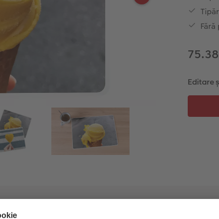
Tipăr
Fără 
75.38
Editare 