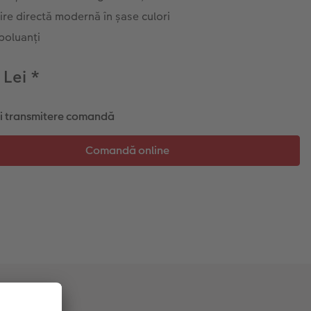
ire directă modernă în șase culori
poluanți
 Lei
*
și transmitere comandă