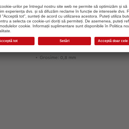
Informații despre produs
Dimesiune:
Lățime: 390 mm
Înălție: 290 mm
Grosime: 0,8 mm