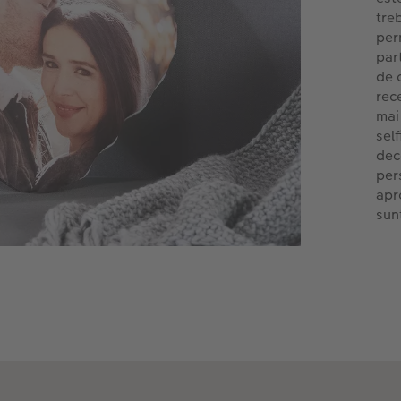
treb
per
par
de 
rec
mai
self
dec
per
apr
sun