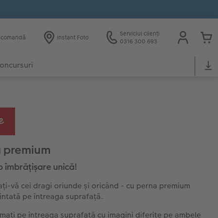
Serviciul clienți
e comandă
Instant Foto
0316 300 693
oncursuri
ă premium
o îmbrățișare unică!
ați-vă cei dragi oriunde și oricând - cu perna premium
ntată pe întreaga suprafață.
mați pe întreaga suprafață cu imagini diferite pe ambele