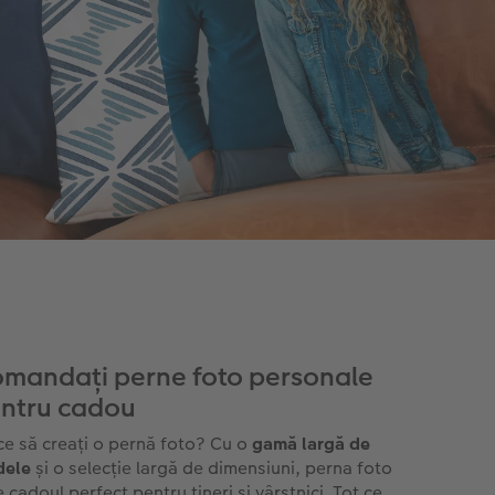
mandați perne foto personale
ntru cadou
ce să creați o pernă foto? Cu o
gamă largă de
ele
și o selecție largă de dimensiuni, perna foto
 cadoul perfect pentru tineri și vârstnici. Tot ce