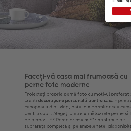
Faceți-vă casa mai frumoasă cu
perne foto moderne
Proiectați propria pernă foto cu motivul preferat 
creați
decorațiune personală pentru casă
- pentr
canapeaua din living, patul din dormitor sau cam
pentru copii. Alegeți dintre următoarele perne și 
de pernă: - ** Perne premium **: printabile pe
suprafața completă și pe ambele fețe, disponibile