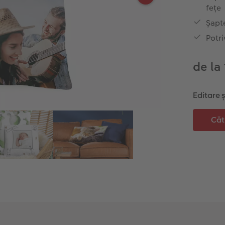
fețe
Șapt
Potri
de la
Editare 