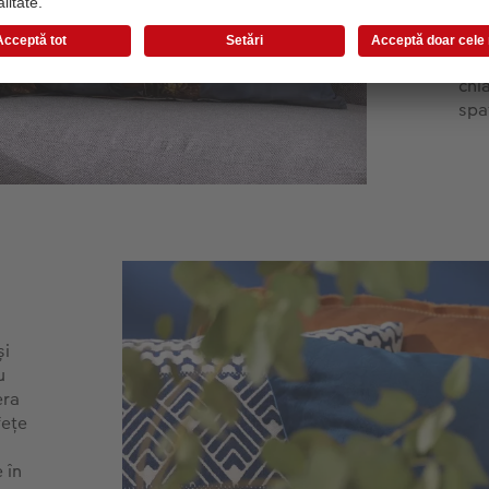
ale
ale
mul
chia
spa
și
u
era
fețe
 în