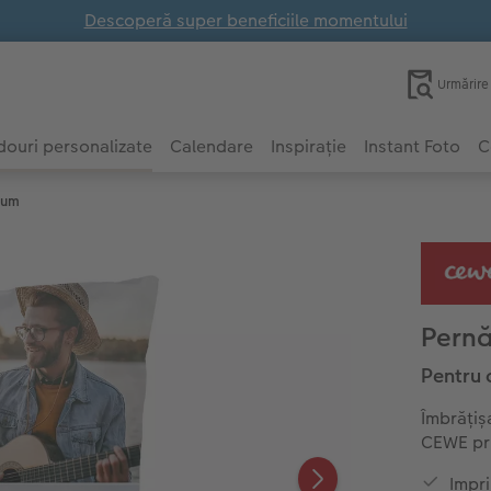
Descoperă super beneficiile momentului
Urmărir
ouri personalizate
Calendare
Inspirație
Instant Foto
C
ium
Pern
Pentru 
Îmbrățiș
CEWE pri
Impri