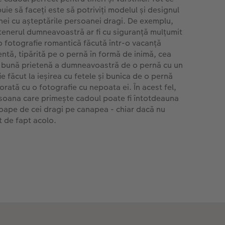
uie să faceți este să potriviți modelul și designul
nei cu așteptările persoanei dragi. De exemplu,
tenerul dumneavoastră ar fi cu siguranță mulțumit
o fotografie romantică făcută într-o vacanță
entă, tipărită pe o pernă în formă de inimă, cea
 bună prietenă a dumneavoastră de o pernă cu un
ie făcut la ieșirea cu fetele și bunica de o pernă
orată cu o fotografie cu nepoata ei. În acest fel,
soana care primește cadoul poate fi întotdeauna
oape de cei dragi pe canapea - chiar dacă nu
t de fapt acolo.