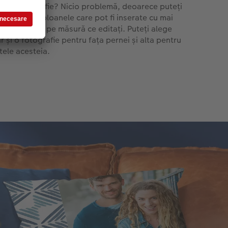
ge o fotografie? Nicio problemă, deoarece puteți
ge dintre șabloanele care pot fi inserate cu mai
te fotografii pe măsură ce editați. Puteți alege
r și o fotografie pentru fața pernei și alta pentru
tele acesteia.