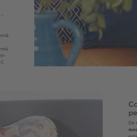
 -
ernă
ormă
tr-
 C
Co
pe
De 
mod
este