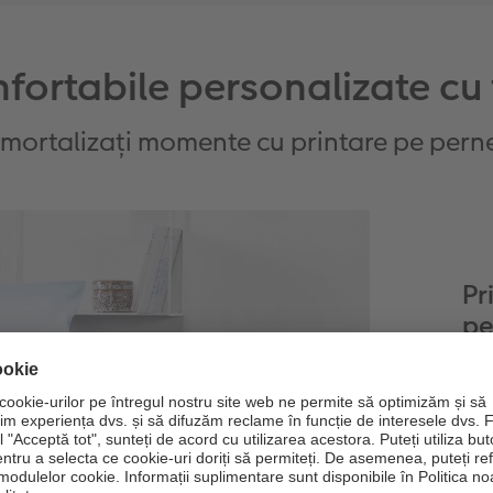
fortabile personalizate cu 
Imortalizați momente cu printare pe pern
Pr
pe
Cu
pro
ave
pre
imag
per