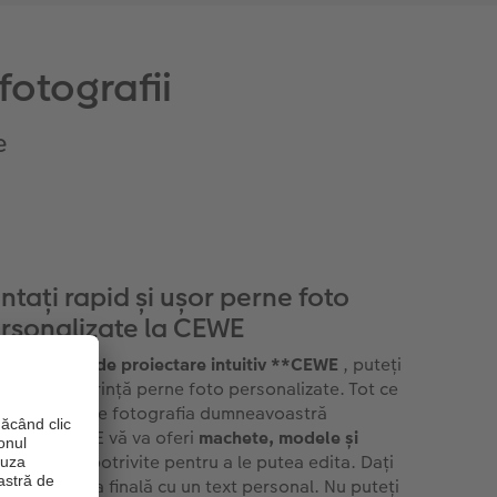
fotografii
e
intați rapid și ușor perne foto
rsonalizate la CEWE
software-ul de proiectare intuitiv **CEWE
, puteți
iecta cu ușurință perne foto personalizate. Tot ce
ți nevoie este fotografia dumneavoastră
ferată. CEWE vă va oferi
machete, modele și
ini clipart
potrivite pentru a le putea edita. Dați
nei atingerea finală cu un text personal. Nu puteți