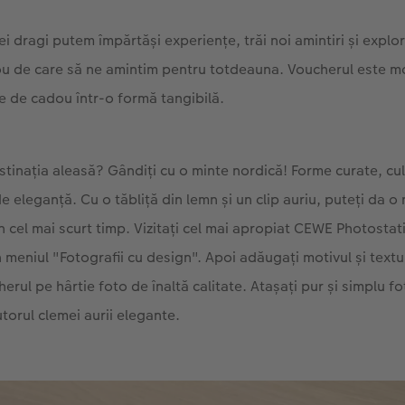
cei dragi putem împărtăși experiențe, trăi noi amintiri și expl
u de care să ne amintim pentru totdeauna. Voucherul este mo
e de cadou într-o formă tangibilă.
inația aleasă? Gândiți cu o minte nordică! Forme curate, culo
e eleganță. Cu o tăbliță din lemn și un clip auriu, puteți da 
 cel mai scurt timp. Vizitați cel mai apropiat CEWE Photostati
n meniul "Fotografii cu design". Apoi adăugați motivul și textul 
erul pe hârtie foto de înaltă calitate. Atașați pur și simplu fo
torul clemei aurii elegante.