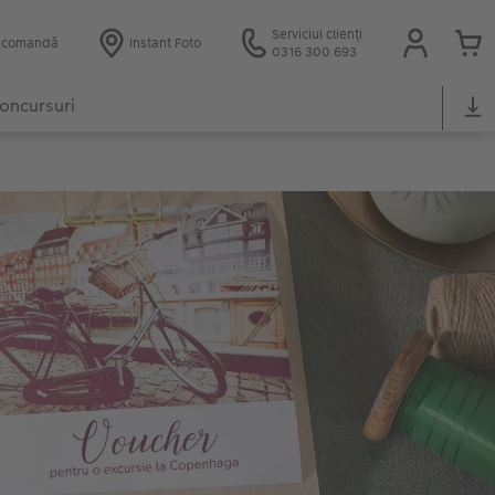
Serviciul clienți
e comandă
Instant Foto
0316 300 693
oncursuri