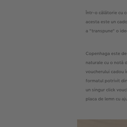
Într-o călătorie cu 
acesta este un cado
a "transpune" o ide
Copenhaga este dest
naturale cu o notă d
voucherului cadou în
formatul potrivit di
un singur click vouch
placa de lemn cu aju