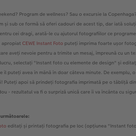
weekend? Program de wellness? Sau o excursie la Copenhaga? 
 și sub ce formă să oferi cadouri de acest tip, dar iată soluț
tru cei dragi, arată-le cu ajutorul fotografiilor ce programe,
i apropiat
CEWE Instant Foto
puteți imprima foarte ușor fotog
care aveți nevoie pentru a trimite un mesaj, împreună cu un te
lucru, selectați "Instant foto cu elemente de design" și edit
e îl puteți avea în mână în doar câteva minute. De exemplu, o in
! Puteți apoi să prindeți fotografia imprimată pe o tăbliță di
ou - rezultatul va fi o surpriză unică care îi va încânta cu sig
 următoarele:
oto
editați și printați fotografia pe loc (opțiunea "Instant fo