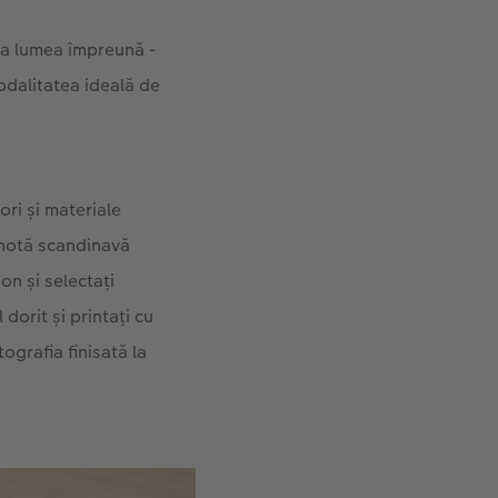
ora lumea împreună -
dalitatea ideală de
ri și materiale
o notă scandinavă
on și selectați
dorit și printați cu
tografia finisată la