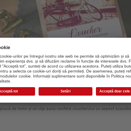
placă de lemn și un clip auriu conferă voucherului un aspect scandin