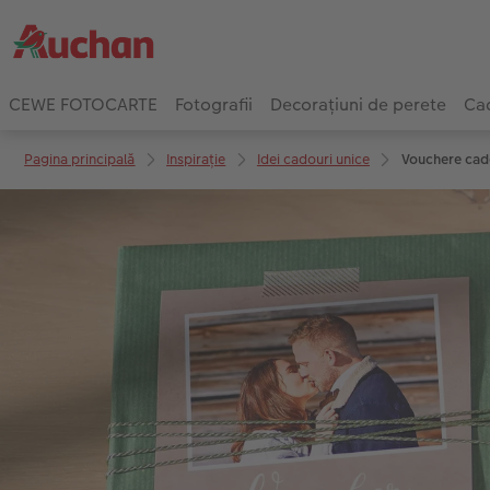
CEWE FOTOCARTE
Fotografii
Decorațiuni de perete
Cad
Pagina principală
Inspirație
Idei cadouri unice
Vouchere cado