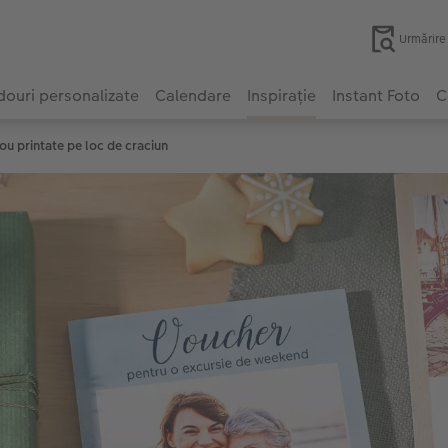
Urmărir
ouri personalizate
Calendare
Inspirație
Instant Foto
C
u printate pe loc de craciun