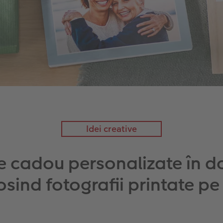
Idei creative
 cadou personalizate în d
osind fotografii printate pe