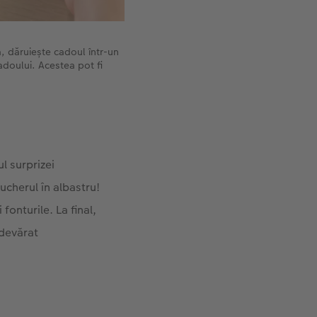
, dăruiește cadoul într-un
doului. Acestea pot fi
l surprizei
ucherul în albastru!
fonturile. La final,
adevărat