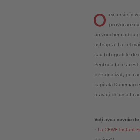
O
excursie în 
provocare cum
un voucher cadou pen
așteaptă! La cel ma
sau fotografiile de 
Pentru a face acest 
personalizat, pe car
capitala Danemarcei
atașați de un alt cad
Veți avea nevoie de
-
La CEWE Instant F
design").