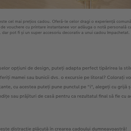
ste cel mai prețios cadou. Oferă-le celor dragi o experiență comună
e de vouchere cu printare instantanee vor adăuga o notă personală ca
, dar pot fi și un super accesoriu decorativ a unui cadou împachetat.
or opțiuni de design, puteți adapta perfect tipărirea la stilu
eriți mamei sau bunicii dvs. o excursie pe litoral? Colorați vo
ante, cu acestea puteți pune punctul pe "i", alegeți cu grijă și 
ndițe sau prăjituri de casă pentru ca rezultatul final să fie cu 
ște distracție plăcută în crearea cadoului dumneavoastră!