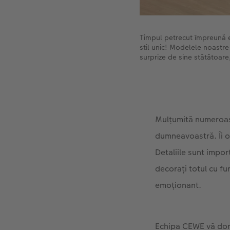
Timpul petrecut împreună e
stil unic! Modelele noastr
surprize de sine stătătoare
Mulțumită numeroasel
dumneavoastră. Îi of
Detaliile sunt import
decorați totul cu fu
emoționant.
Echipa CEWE vă dore