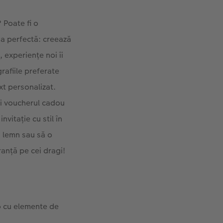
Poate fi o
ia perfectă: creează
 experiențe noi îi
rafiile preferate
xt personalizat.
ați voucherul cadou
vitație cu stil în
n lemn sau să o
uranță pe cei dragi!
to cu elemente de