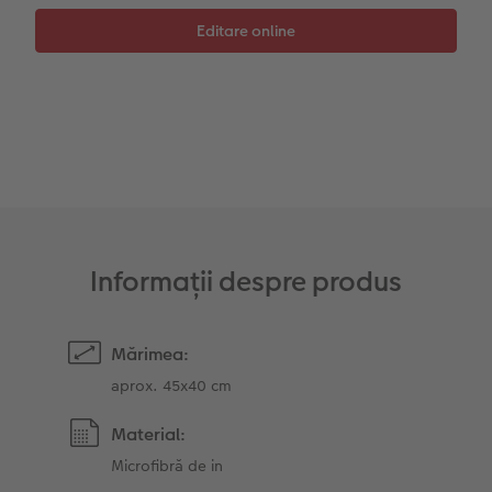
Sticker instant
Bandă foto
Fotografii retro XXL
Informații despre produs
Mărimea:
aprox. 45x40 cm
Material:
Microfibră de in