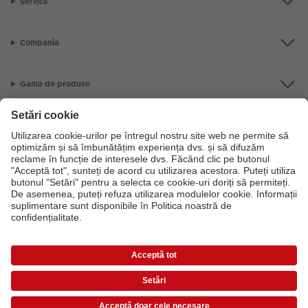
Servicii
Compania
Gama de produse
CEWE Fotolumea
Dacă aveți întrebări despre serviciile noastre sau comanda dvs., vă rugăm
să ne contactati telefonic:
0316 300 693
De luni până duminică: 09:00 -
17:30