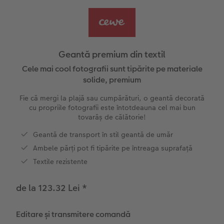
Exemplele clienților
Nature Prints
Fotografie Aludibond
Felicitări
Povești CEWE
Cum funcționează
Dimensiunea imaginii
Galerie foto
Lumea animalelor de companie
Idei cadouri unice
 CEWE
Geantă premium din textil
CEWE FOTOCARTE Kids
Poster Premium
Fotografie pe Forex
Rechizite școlare și de birou
Idei de cadouri pentru cei dragi
Cele mai cool fotografii sunt tipărite pe materiale
solide, premium
CEWE FOTOCARTE Art Collection
Art Prints
Panou de întâmpinare nuntă
Cutii de cadou
Interviuri
Fie că mergi la plajă sau cumpărături, o geantă decorată
cu propriile fotografii este întotdeauna cel mai bun
Fotografii standard
Baghete pentru poster
Călătorie
Textile
tovarăș de călătorie!
Geantă de transport în stil geantă de umăr
Cutii cu fotografii
Hexxas
Art Prints
Nuntă
Ambele părți pot fi tipărite pe întreaga suprafață
Textile rezistente
Set fotografii
Fotografie pe lemn
Calendare foto
Absolvire
de la 123.32 Lei
*
Fotosticker
Decorațiuni de perete din mai multe părți
CEWE FOTOCARTE Kids
Instant Foto
Colaje foto
Editare și transmitere comandă