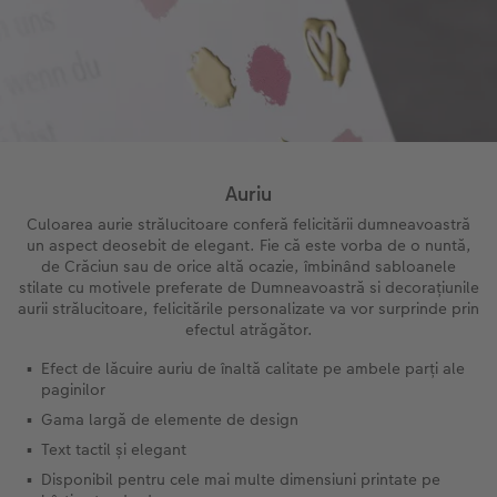
Sticker instant
Bandă foto
Fotografii retro XXL
Auriu
Culoarea aurie strălucitoare conferă felicitării dumneavoastră
un aspect deosebit de elegant. Fie că este vorba de o nuntă,
de Crăciun sau de orice altă ocazie, îmbinând sabloanele
stilate cu motivele preferate de Dumneavoastră si decorațiunile
aurii strălucitoare, felicitările personalizate va vor surprinde prin
efectul atrăgător.
Efect de lăcuire auriu de înaltă calitate pe ambele parți ale
paginilor
Gama largă de elemente de design
Text tactil și elegant
Disponibil pentru cele mai multe dimensiuni printate pe