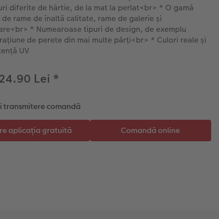
uri diferite de hârtie, de la mat la perlat<br> * O gamă
 de rame de înaltă calitate, rame de galerie și
are<br> * Numearoase tipuri de design, de exemplu
ațiune de perete din mai multe părți<br> * Culori reale și
tență UV
 24.90 Lei
*
și transmitere comandă