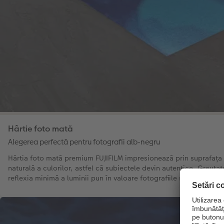
Hârtie foto mată
Alegerea perfectă pentru fotografii alb-negru
Hârtia foto mată premium FUJIFILM impresionează prin suprafața
naturală a culorilor, astfel că subiectele devin autentice. Greuta
reflexia minimă a luminii pun în valoare fotografiile și oferă o cal