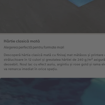
Hârtie clasică mată
Alegerea perfectă pentru formate mari
Descoperă hârtia clasică mată cu finisaj mat mătăsos și printare 
strălucitoare în 12 culori și greutatea hârtiei de 240 g/m² asigur
deosebit. Noul lac cu efect auriu, argintiu și rose gold și rama e
va remarca imediat în orice spațiu.