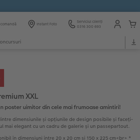
Serviciul clienți
e comandă
Instant Foto
0316 300 693
oncursuri
premium XXL
un poster uimitor din cele mai frumoase amintiri!
intre dimensiunile și opțiunile de design posibile și faceți-
ul mai elegant cu un cadru de galerie și un passepartout.
nibil în dimensiuni între 20 x 20 cm și 150 x 225 cm<br> *