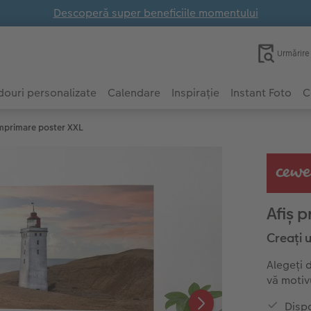
Descoperă super beneficiile momentului
Urmărir
ouri personalizate
Calendare
Inspirație
Instant Foto
C
mprimare poster XXL
Afiș 
Creați 
Alegeți d
vă motiv
Dispo