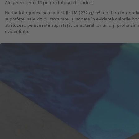
Alegerea perfectă pentru fotografii portret
Hârtia fotografică satinată FUJIFILM (232 g/m²) conferă fotografii
suprafeței sale vizibil texturate, și scoate în evidență culorile bog
strălucesc pe această suprafață, caracterul lor unic și profunzim
evidențiate.