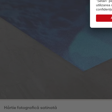
Hârtie fotografică satinată