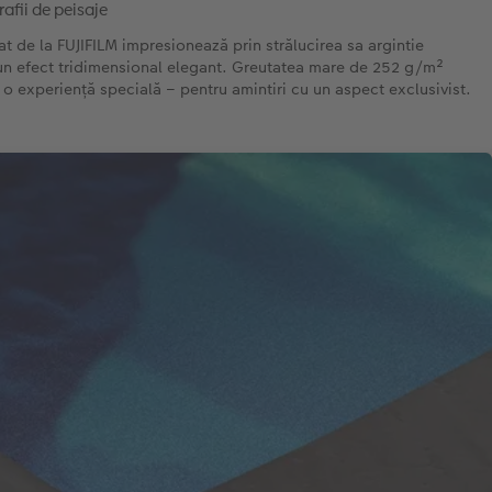
afii de peisaje
at de la FUJIFILM impresionează prin strălucirea sa argintie
r un efect tridimensional elegant. Greutatea mare de 252 g/m²
e o experiență specială – pentru amintiri cu un aspect exclusivist.