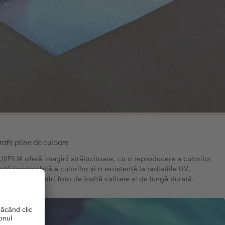
afii pline de culoare
JIFILM oferă imagini strălucitoare, cu o reproducere a culorilor
ță remarcabilă a culorilor și o rezistență la radiațiile UV,
sigură amintiri foto de înaltă calitate și de lungă durată.