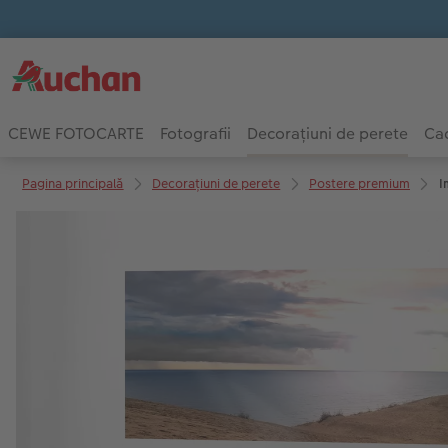
CEWE FOTOCARTE
Fotografii
Decorațiuni de perete
Cad
Pagina principală
Decorațiuni de perete
Postere premium
I