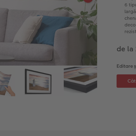
6 tip
largă
chen
decor
rezis
de la
Editare 