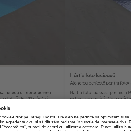
Hârtie foto lucioasă
Alegerea perfectă pentru fotogr
 sa netedă și reproducerea
Hârtia foto lucioasă premium FU
tea stabilă de 231 g/m² și
extrem de precisă. Cu o rezisten
itate tangibilă.
greutatea sa mare de 245 g/m² a