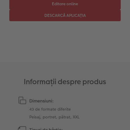
Instant Foto
Colaje foto
Sticker instant
Bandă foto
Fotografii retro XXL
Informații despre produs
Dimensiuni:
43 de formate diferite
Peisaj, portret, pătrat, XXL
Tipuri de hârtie: