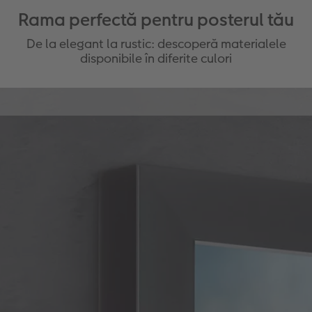
Rama perfectă pentru posterul tău
De la elegant la rustic: descoperă materialele
disponibile în diferite culori
Efect rustic & călduros
Scoateți în evidență posterul premium într-un mod
special cu o ramă de galerie cu sau fără
passepartout, așa cum vă place. Creați un aspect
general natural.