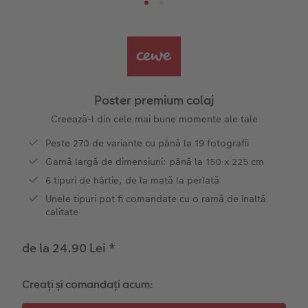
Șabloane pentru fotocarte
Little Prints
Fotografie pe sticlă acrilică
Decorațiuni
Noutăți
Exemplele clienților
Nature Prints
Fotografie Aludibond
Felicitări
Povești CEWE
Cum funcționează
Dimensiunea imaginii
Galerie foto
Lumea animalelor de companie
Idei cadouri unice
 CEWE
Poster premium colaj
CEWE FOTOCARTE Kids
Poster Premium
Fotografie pe Forex
Rechizite școlare și de birou
Idei de cadouri pentru cei dragi
Creează-l din cele mai bune momente ale tale
Peste 270 de variante cu până la 19 fotografii
CEWE FOTOCARTE Art Collection
Art Prints
Panou de întâmpinare nuntă
Cutii de cadou
Interviuri
Gamă largă de dimensiuni: până la 150 x 225 cm
6 tipuri de hârtie, de la mată la perlată
Fotografii standard
Baghete pentru poster
Textile
Călătorie
Unele tipuri pot fi comandate cu o ramă de înaltă
calitate
Cutii cu fotografii
Hexxas
Art Prints
Nuntă
de la 24.90 Lei
*
Set fotografii
Fotografie pe lemn
Calendare foto
Absolvire
Creați și comandați acum:
Fotosticker
Decorațiuni de perete din mai multe părți
CEWE FOTOCARTE Kids