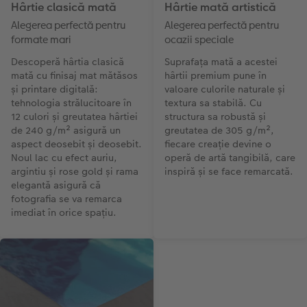
Hârtie clasică mată
Hârtie mată artistică
Alegerea perfectă pentru
Alegerea perfectă pentru
formate mari
ocazii speciale
Descoperă hârtia clasică
Suprafața mată a acestei
mată cu finisaj mat mătăsos
hârtii premium pune în
și printare digitală:
valoare culorile naturale și
tehnologia strălucitoare în
textura sa stabilă. Cu
12 culori și greutatea hârtiei
structura sa robustă și
de 240 g/m² asigură un
greutatea de 305 g/m²,
aspect deosebit și deosebit.
fiecare creație devine o
Noul lac cu efect auriu,
operă de artă tangibilă, care
argintiu și rose gold și rama
inspiră și se face remarcată.
elegantă asigură că
fotografia se va remarca
imediat în orice spațiu.