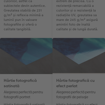
culorilor, astfel că
extrem de precisă. Cu o
subiectele devin autentice.
rezistență remarcabilă a
Greutatea stabilă de 231
culorilor și o rezistență la
g/m² și reflexia minimă a
radiațiile UV, greutatea sa
luminii pun în valoare
mare de 245 g/m² asigură
fotografiile și oferă o
amintiri foto de înaltă
calitate tangibilă.
calitate și de lungă durată.
Hârtie fotografică
Hârtie fotografică cu
satinată
efect perlat
Alegerea perfectă pentru
Alegerea perfectă pentru
fotografii portret
fotografii de peisaje
Hârtia fotografică satinată
Hârtia fotografică cu efect