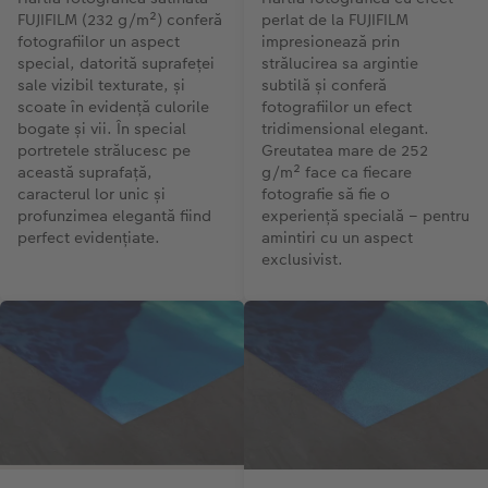
FUJIFILM (232 g/m²) conferă
perlat de la FUJIFILM
fotografiilor un aspect
impresionează prin
special, datorită suprafeței
strălucirea sa argintie
sale vizibil texturate, și
subtilă și conferă
scoate în evidență culorile
fotografiilor un efect
bogate și vii. În special
tridimensional elegant.
portretele strălucesc pe
Greutatea mare de 252
această suprafață,
g/m² face ca fiecare
caracterul lor unic și
fotografie să fie o
profunzimea elegantă fiind
experiență specială – pentru
perfect evidențiate.
amintiri cu un aspect
exclusivist.