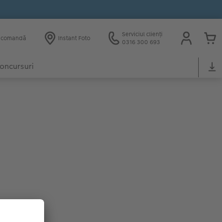
Serviciul clienți
e comandă
Instant Foto
0316 300 693
oncursuri