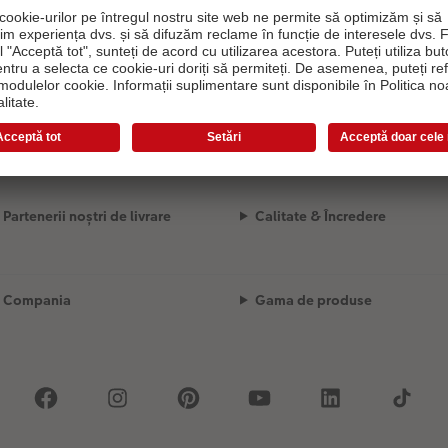
Încărcare...
Partenerii noștri de livrare
Calitate & Încredere
Compania
Gama de produse