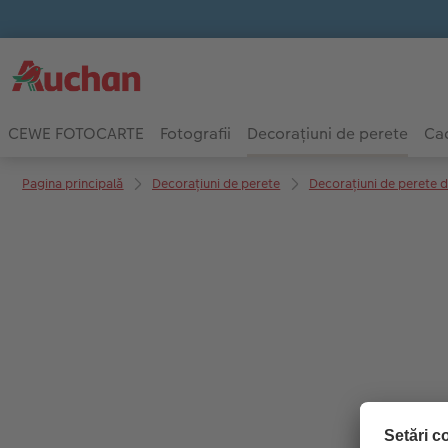
CEWE FOTOCARTE
Fotografii
Decorațiuni de perete
Cad
Pagina principală
Decorațiuni de perete
Decorațiuni de perete d