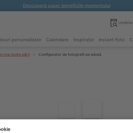
Descoperă super beneficiile momentului
Urmărir
ouri personalizate
Calendare
Inspirație
Instant Foto
C
in mai multe părți
Configurator de fotografii pe pânză