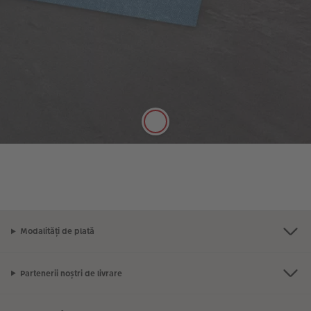
Hârtie clasică mată
Culori saturate, efect mătăsos
Hârtia de calitate premium, suprafață mată
mătăsoasă și cu grosime de 250 g/m este perfectă
pentru notițele dvs.
Modalități de plată
Partenerii noștri de livrare