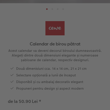
Pas cu Pas editare fotocarte anuar
Fotografii mari pe hârtie foto
Poster cu hartă
Foto magneți
Sfaturi fotografiere
Șabloane pentru fotocarte
Little Prints
Fotografie pe sticlă acrilică
Decorațiuni
Noutăți
Exemplele clienților
Nature Prints
Fotografie Aludibond
Felicitări
Povești CEWE
Cum funcționează
Dimensiunea imaginii
Galerie foto
Lumea animalelor de companie
Idei cadouri unice
 CEWE
Calendar de birou pătrat
CEWE FOTOCARTE Kids
Poster Premium
Fotografie pe Forex
Rechizite școlare și de birou
Idei de cadouri pentru cei dragi
Acest calendar va deveni decorul biroului dumneavoastră.
Alegeți dintre două dimensiuni elegante și numeroase
șabloane de calendar, respectiv designuri.
CEWE FOTOCARTE Art Collection
Art Prints
Panou de întâmpinare nuntă
Cutii de cadou
Interviuri
Două dimenisiuni cca. 14 x 14 cm, 21 x 21 cm
Fotografii standard
Baghete pentru poster
Textile
Călătorie
Selectare opțională a lunii de început
Disponibil și cu ambalaj decorativ elegant
Cutii cu fotografii
Hexxas
Art Prints
Nuntă
Propuneri pentru design și aspect modern
Set fotografii
Fotografie pe lemn
Calendare foto
Absolvire
de la 50.90 Lei
*
Fotosticker
Decorațiuni de perete din mai multe părți
CEWE FOTOCARTE Kids