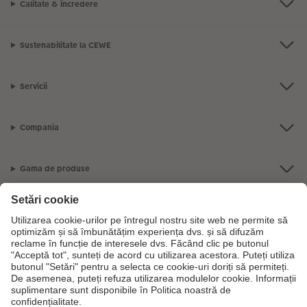
Calitate & Încredere
Sustenabilitate la CEWE
Servicii
Compania
Gama de produse
CEWE Fotolumea