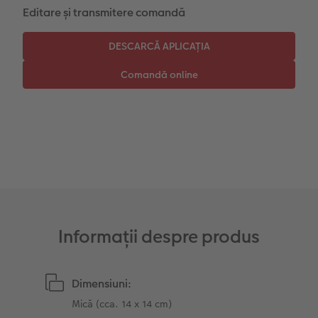
Editare și transmitere comandă
Instant Foto
Colaje foto
Sticker instant
Bandă foto
Fotografii retro XXL
Informații despre produs
Dimensiuni:
Mică (cca. 14 x 14 cm)