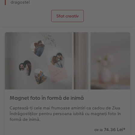
dragoste!
Sfat creativ
Magnet foto în formă de inimă
Captează-ți cele mai frumoase amintiri ca cadou de Ziua
Îndrăgostiților pentru persoana iubită cu magneți foto în
formă de inimă.
74.36 Lei
*
de la