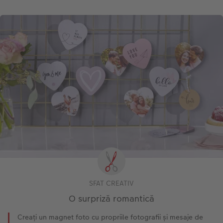
Sticker instant
Bandă foto
Fotografii retro XXL
SFAT CREATIV
O surpriză romantică
Creați un magnet foto cu propriile fotografii și mesaje de